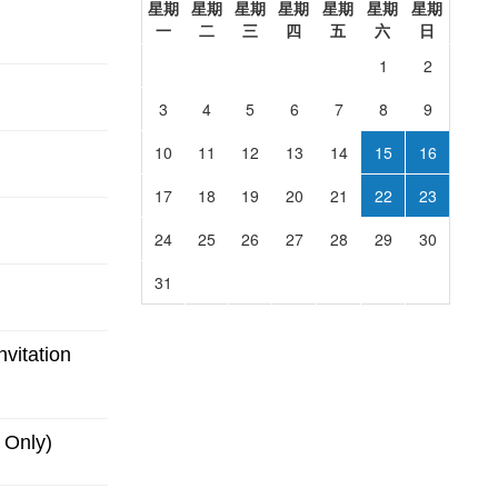
itation
Only)